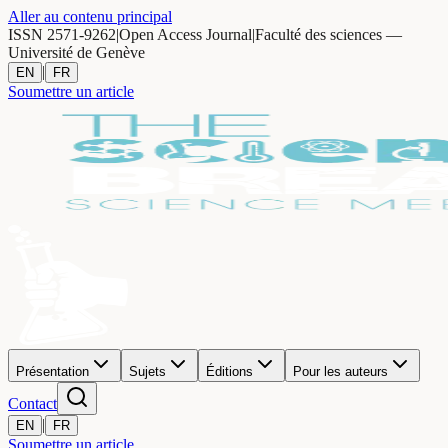
Aller au contenu principal
ISSN 2571-9262
|
Open Access Journal
|
Faculté des sciences —
Université de Genève
|
EN
FR
Soumettre un article
Présentation
Sujets
Éditions
Pour les auteurs
Contact
|
EN
FR
Soumettre un article