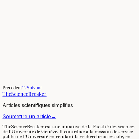
Anorexia nervosa is a deadly disorder marked by extremely low
body weight, a fear of weight gain, and often an inability to
appreciate the severity of the...
27/02/2020
·
4 min de lecture
Evolution & Comportement
Wolves don’t go doggy in the Alps: two decades of
genetic evidence
Potential hybridization between wolves and dogs has become a
subject of high political and conservation controversy, fueled by
misinformation campaigns. We...
Precedent
1
2
Suivant
24/07/2019
·
3 min de lecture
TheScienceBreaker
Articles scientifiques simplifies
Soumettre un article
→
TheScienceBreaker est une initiative de la Faculté des sciences
de l’Université de Genève.
Il contribue à la mission de service
public de l’Université en rendant la recherche accessible, en