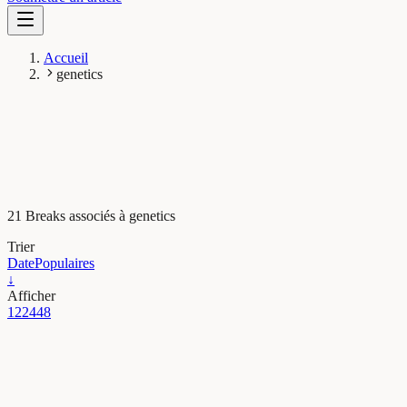
Accueil
genetics
21 Breaks associés à genetics
Trier
Date
Populaires
↓
Afficher
12
24
48
Evolution & Comportement
How mixed-breed dogs resolve the “horoscopes”
surrounding dog breeds