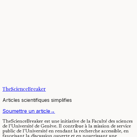
The movement of particles in solution through the holes and spaces
in a material as the liquid flows through is critical to processes such
as underground water...
10/05/2021
·
4 min de lecture
Sante & Physiologie
Tougher than expected: insulin’s surprising
thermostability expands diabetes patients’ hope in
tropical countries
People increasingly suffer from diabetes in modern times. Safely
delivering insulin, a life-saving drug, is challenging in some tropical,
low-income countries...
TheScienceBreaker
26/04/2021
·
4 min de lecture
Articles scientifiques simplifies
Soumettre un article
→
TheScienceBreaker est une initiative de la Faculté des sciences
de l’Université de Genève.
Il contribue à la mission de service
public de l’Université en rendant la recherche accessible, en
favorisant la discussion ouverte et en nourrissant une