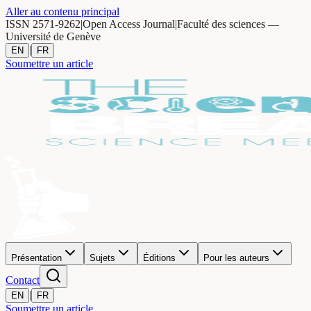
Aller au contenu principal
ISSN 2571-9262
|
Open Access Journal
|
Faculté des sciences —
Université de Genève
|
EN
FR
Soumettre un article
Présentation
Sujets
Éditions
Pour les auteurs
Contact
|
EN
FR
Soumettre un article