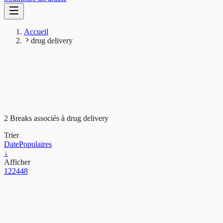
Accueil
drug delivery
2 Breaks associés à drug delivery
Trier
Date
Populaires
↓
Afficher
12
24
48
Maths, Physique & Chimie
Battling pollution by navigating particle traffic