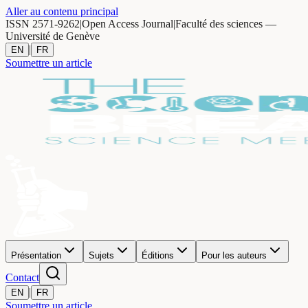
Aller au contenu principal
ISSN 2571-9262
|
Open Access Journal
|
Faculté des sciences —
Université de Genève
|
EN
FR
Soumettre un article
Présentation
Sujets
Éditions
Pour les auteurs
Contact
|
EN
FR
Soumettre un article