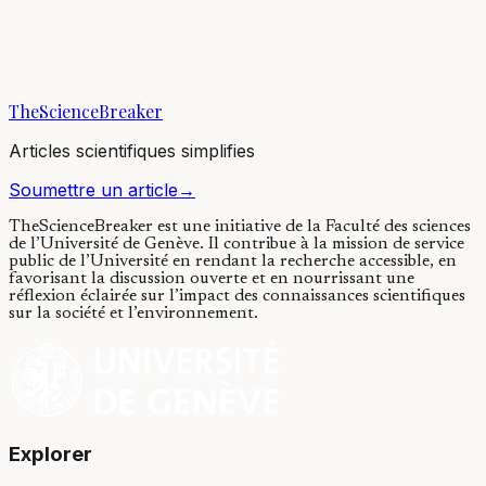
People who eat more raw vegetables are likely to have lower risks
of cardiovascular diseases, but we observed that they are also more
likely to have higher...
TheScienceBreaker
21/04/2023
·
3 min de lecture
Articles scientifiques simplifies
Soumettre un article
→
TheScienceBreaker est une initiative de la Faculté des sciences
de l’Université de Genève.
Il contribue à la mission de service
public de l’Université en rendant la recherche accessible, en
favorisant la discussion ouverte et en nourrissant une
réflexion éclairée sur l’impact des connaissances scientifiques
sur la société et l’environnement.
Explorer