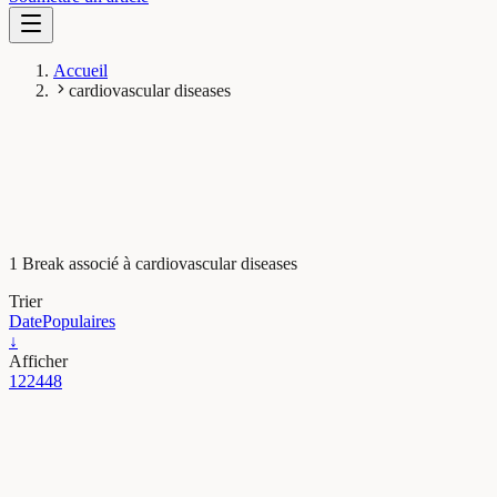
Accueil
cardiovascular diseases
1 Break associé à cardiovascular diseases
Trier
Date
Populaires
↓
Afficher
12
24
48
Sante & Physiologie
Does eating vegetables reduce cardiovascular risk?
It’s not so simple