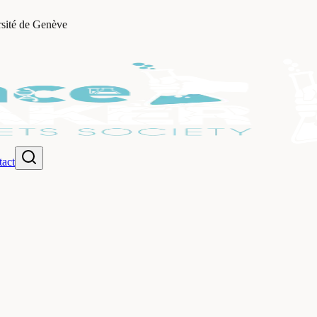
rsité de Genève
act