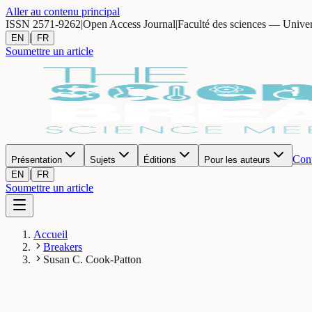
Aller au contenu principal
ISSN 2571-9262
|
Open Access Journal
|
Faculté des sciences — Unive
|
EN
FR
Soumettre un article
Cont
Présentation
Sujets
Éditions
Pour les auteurs
|
EN
FR
Soumettre un article
Accueil
Breakers
Susan C. Cook-Patton
SC