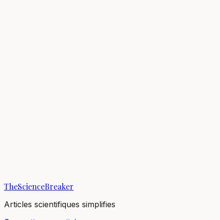
Susan C. Cook-Patton
Breaker
The Nature Conservancy, Arlington, VA, USA
1
Breaks
4K
Vues totales
Breaks publiés
Terre & Espace
How to fight climate change? Let f
06/09/2021
·
4 min de lecture
·
4 027
vues
TheScienceBreaker
Articles scientifiques simplifies