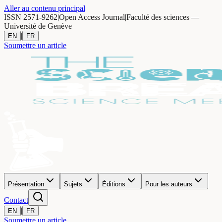
Aller au contenu principal
ISSN 2571-9262
|
Open Access Journal
|
Faculté des sciences —
Université de Genève
|
EN
FR
Soumettre un article
Présentation
Sujets
Éditions
Pour les auteurs
Contact
|
EN
FR
Soumettre un article