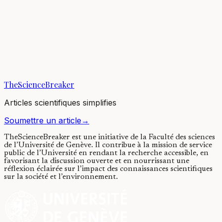
Évolution & Comportement
How the domestic rabbit became
fearless
18/12/2018
·
3 min de lecture
·
12 660
vues
TheScienceBreaker
Articles scientifiques simplifies
Soumettre un article
→
TheScienceBreaker est une initiative de la Faculté des sciences
de l’Université de Genève.
Il contribue à la mission de service
public de l’Université en rendant la recherche accessible, en
favorisant la discussion ouverte et en nourrissant une
réflexion éclairée sur l’impact des connaissances scientifiques
sur la société et l’environnement.