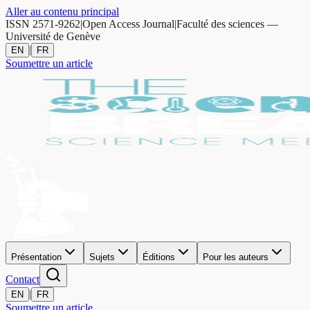
Aller au contenu principal
ISSN 2571-9262
|
Open Access Journal
|
Faculté des sciences —
Université de Genève
|
EN
FR
Soumettre un article
Présentation
Sujets
Éditions
Pour les auteurs
Contact
|
EN
FR
Soumettre un article