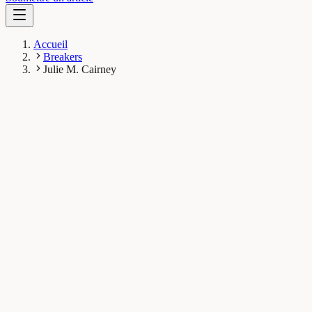
Accueil
Breakers
Julie M. Cairney
JC
Julie M. Cairney
Breaker
Australian Centre for Microscopy and Microanalysis, The
University of Sydney, Sydney, Australia
1
Breaks
4.7K
Vues totales
Breaks publiés
Maths, Physique & Chimie