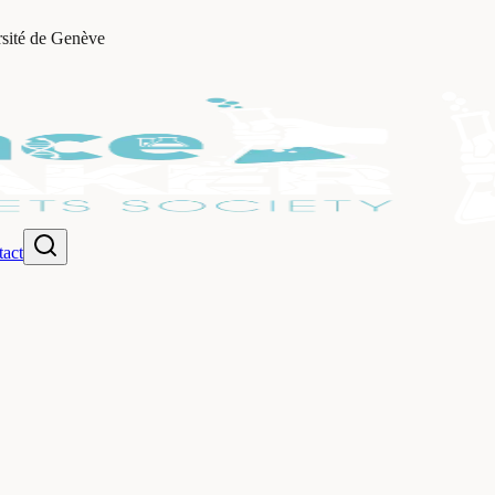
rsité de Genève
act