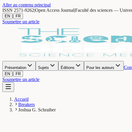
Aller au contenu principal
ISSN 2571-9262
|
Open Access Journal
|
Faculté des sciences — Unive
|
EN
FR
Soumettre un article
Cont
Présentation
Sujets
Éditions
Pour les auteurs
|
EN
FR
Soumettre un article
Accueil
Breakers
Joshua G. Schraiber
JS