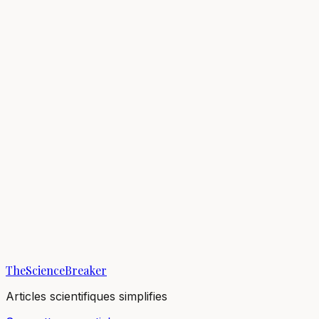
Joshua G. Schraiber
Breaker
Department of Biology, Temple University, Philadelphia, 
1
Breaks
5.8K
Vues totales
Breaks publiés
Évolution & Comportement
The sudden sprints of evolution
07/08/2018
·
4 min de lecture
·
5 842
vues
TheScienceBreaker
Articles scientifiques simplifies