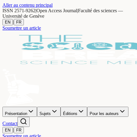
Aller au contenu principal
ISSN 2571-9262
|
Open Access Journal
|
Faculté des sciences —
Université de Genève
|
EN
FR
Soumettre un article
Présentation
Sujets
Éditions
Pour les auteurs
Contact
|
EN
FR
Soumettre un article