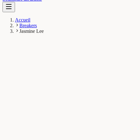
Accueil
Breakers
Jasmine Lee
JL
Jasmine Lee
Breaker
Centre for Biodiversity and Conservation Science, The
University of Queensland, Australia
1
Breaks
9.1K
Vues totales
Breaks publiés
Terre & Espace