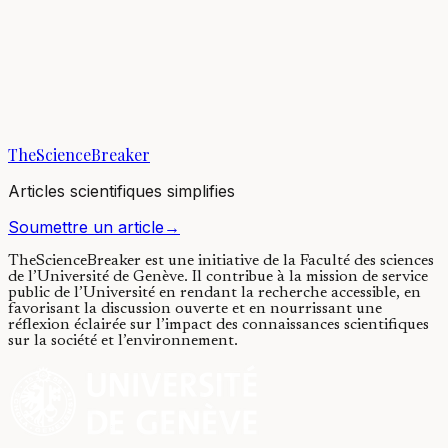
Big changes ahead for Antarctica’s
plants and animals
21/06/2018
·
3 min de lecture
·
9 117
vues
TheScienceBreaker
Articles scientifiques simplifies
Soumettre un article
→
TheScienceBreaker est une initiative de la Faculté des sciences
de l’Université de Genève.
Il contribue à la mission de service
public de l’Université en rendant la recherche accessible, en
favorisant la discussion ouverte et en nourrissant une
réflexion éclairée sur l’impact des connaissances scientifiques
sur la société et l’environnement.