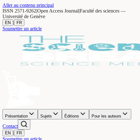
Aller au contenu principal
ISSN 2571-9262
|
Open Access Journal
|
Faculté des sciences —
Université de Genève
|
EN
FR
Soumettre un article
Présentation
Sujets
Éditions
Pour les auteurs
Contact
|
EN
FR
Soumettre un article