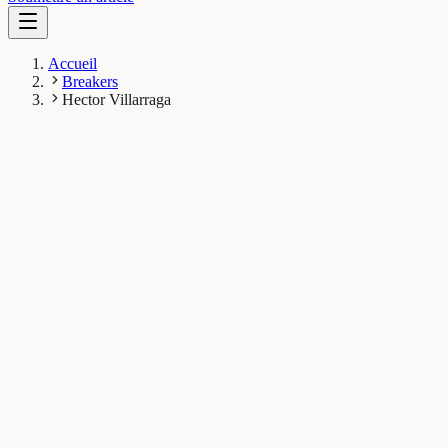
Accueil
Breakers
Hector Villarraga
HV
Hector Villarraga
Breaker
Mayo Clinic
1
Breaks
1.9K
Vues totales
Breaks publiés
Santé & Physiologie