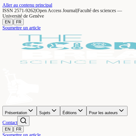
Aller au contenu principal
ISSN 2571-9262
|
Open Access Journal
|
Faculté des sciences —
Université de Genève
|
EN
FR
Soumettre un article
Présentation
Sujets
Éditions
Pour les auteurs
Contact
|
EN
FR
Soumettre un article