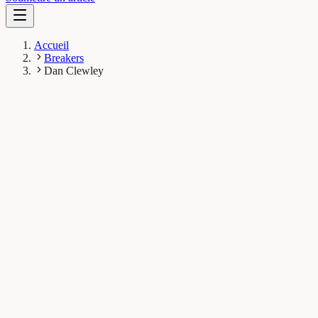
Accueil
Breakers
Dan Clewley
DC
Dan Clewley
Breaker
Plymouth Marine Laboratory, Plymouth, UK
1
Breaks
7K
Vues totales
Breaks publiés
Terre & Espace