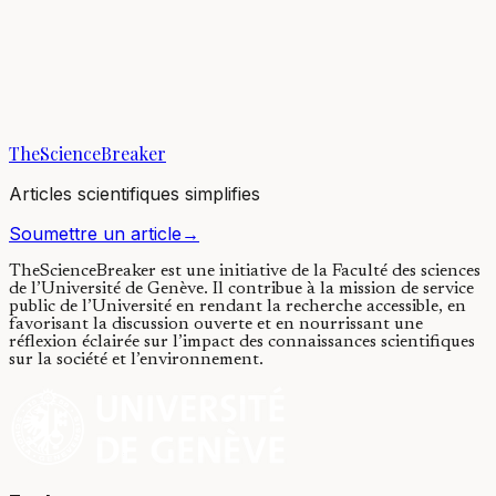
Using satellites to look for floating
plastics in the ocean
26/05/2021
·
4 min de lecture
·
6 959
vues
TheScienceBreaker
Articles scientifiques simplifies
Soumettre un article
→
TheScienceBreaker est une initiative de la Faculté des sciences
de l’Université de Genève.
Il contribue à la mission de service
public de l’Université en rendant la recherche accessible, en
favorisant la discussion ouverte et en nourrissant une
réflexion éclairée sur l’impact des connaissances scientifiques
sur la société et l’environnement.