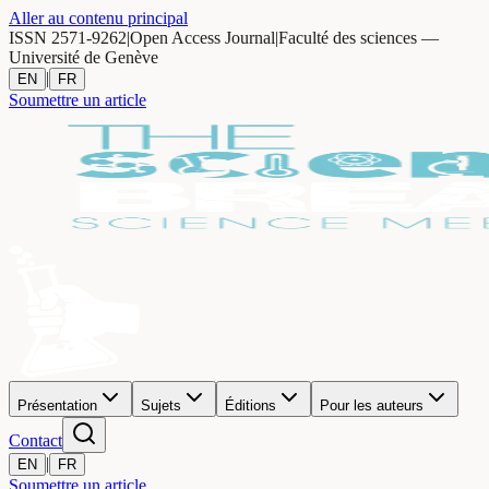
Aller au contenu principal
ISSN 2571-9262
|
Open Access Journal
|
Faculté des sciences —
Université de Genève
|
EN
FR
Soumettre un article
Présentation
Sujets
Éditions
Pour les auteurs
Contact
|
EN
FR
Soumettre un article