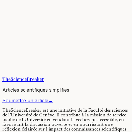
Many commercial strawberry varieties grow bigger and better when
pollinated by bees. However, not all bee species are created equal in
terms of strawberry...
22/08/2019
·
3 min de lecture
Terre & Espace
Bee aware! Signs of a global decline in wild bee
diversity
There is more to bees than honey: wild bees ensure efficient
pollination of most flowering plants and food crops. Yet a recent
study counting the number of...
TheScienceBreaker
14/10/2021
·
4 min de lecture
Articles scientifiques simplifies
Soumettre un article
→
TheScienceBreaker est une initiative de la Faculté des sciences
de l’Université de Genève.
Il contribue à la mission de service
public de l’Université en rendant la recherche accessible, en
favorisant la discussion ouverte et en nourrissant une
réflexion éclairée sur l’impact des connaissances scientifiques