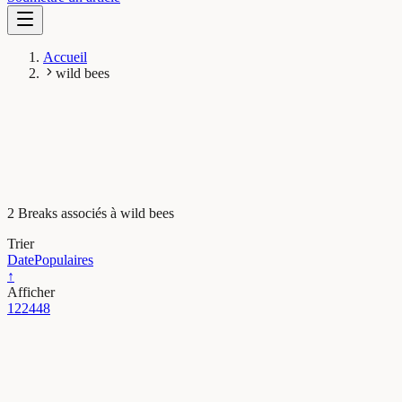
Accueil
wild bees
2 Breaks associés à wild bees
Trier
Date
Populaires
↑
Afficher
12
24
48
Evolution & Comportement
The berries and the bees: wild bees do it better